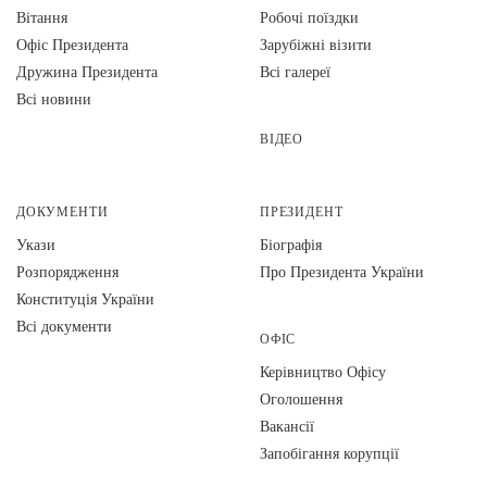
Вiтання
Робочі поїздки
Офіс Президента
Зарубіжні візити
Дружина Президента
Всі галереї
Всі новини
ВІДЕО
ДОКУМЕНТИ
ПРЕЗИДЕНТ
Укази
Біографія
Розпорядження
Про Президента України
Конституція України
Всі документи
ОФІС
Керівництво Офісу
Оголошення
Вакансії
Запобігання корупції