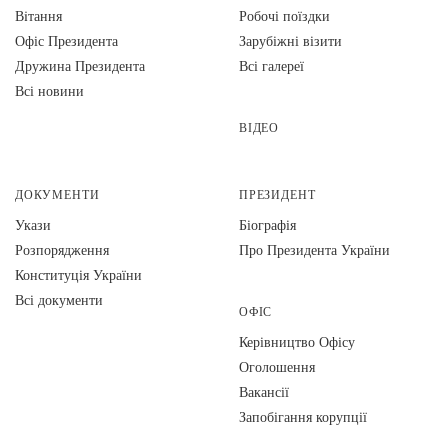
Вiтання
Робочі поїздки
Офіс Президента
Зарубіжні візити
Дружина Президента
Всі галереї
Всі новини
ВІДЕО
ДОКУМЕНТИ
ПРЕЗИДЕНТ
Укази
Біографія
Розпорядження
Про Президента України
Конституція України
Всі документи
ОФІС
Керівництво Офісу
Оголошення
Вакансії
Запобігання корупції