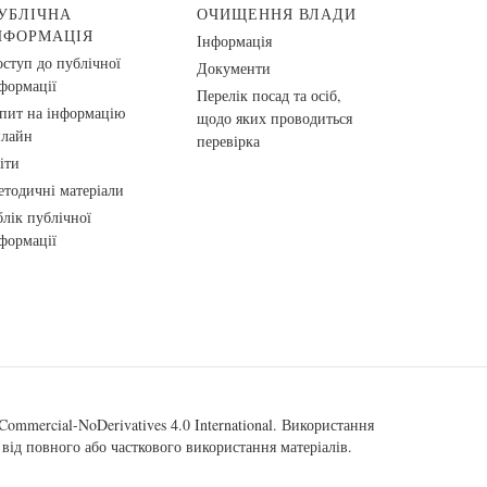
УБЛІЧНА
ОЧИЩЕННЯ ВЛАДИ
НФОРМАЦІЯ
Інформація
ступ до публічної
Документи
формації
Перелік посад та осіб,
пит на інформацію
щодо яких проводиться
нлайн
перевірка
іти
тодичні матеріали
лік публічної
формації
ommercial-NoDerivatives 4.0 International
. Використання
від повного або часткового використання матеріалів.