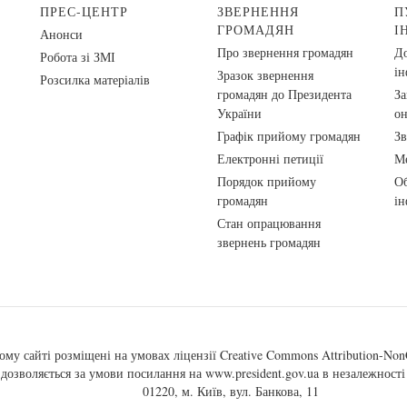
ПРЕС-ЦЕНТР
ЗВЕРНЕННЯ
П
ГРОМАДЯН
І
Анонси
Про звернення громадян
До
Робота зі ЗМІ
ін
Зразок звернення
Розсилка матеріалів
громадян до Президента
За
України
о
Графік прийому громадян
Зв
Електронні петиції
Ме
Порядок прийому
Об
громадян
ін
Стан опрацювання
звернень громадян
ому сайті розміщені на умовах ліцензії
Creative Commons Attribution-NonC
, дозволяється за умови посилання на
www.president.gov.ua
в незалежності 
01220, м. Київ, вул. Банкова, 11