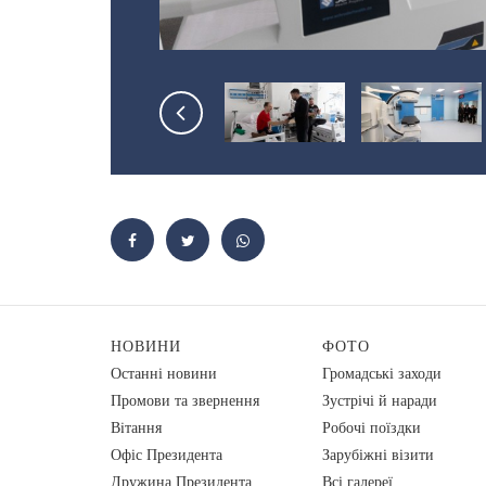
НОВИНИ
ФОТО
Останні новини
Громадські заходи
Промови та звернення
Зустрічі й наради
Вiтання
Робочі поїздки
Офіс Президента
Зарубіжні візити
Дружина Президента
Всі галереї