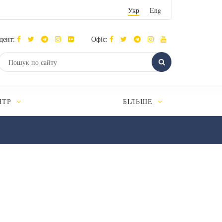
Укр
Eng
дент:
Офіс:
НТР
БІЛЬШЕ