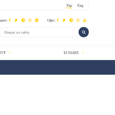
Укр
Eng
дент:
Офіс:
НТР
БІЛЬШЕ