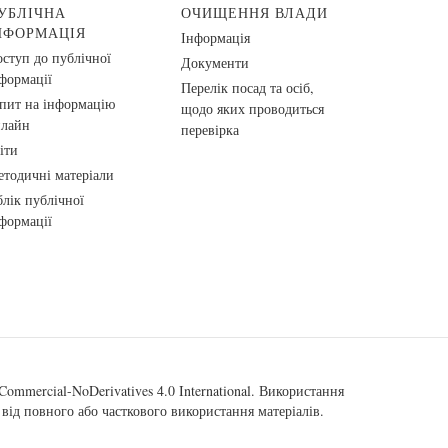
УБЛІЧНА
ОЧИЩЕННЯ ВЛАДИ
НФОРМАЦІЯ
Інформація
ступ до публічної
Документи
формації
Перелік посад та осіб,
пит на інформацію
щодо яких проводиться
нлайн
перевірка
іти
тодичні матеріали
лік публічної
формації
ommercial-NoDerivatives 4.0 International
. Використання
від повного або часткового використання матеріалів.