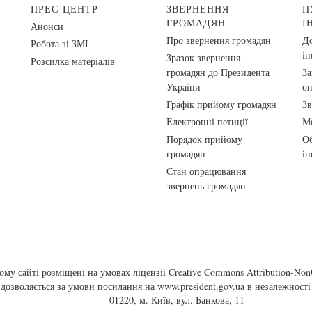
ПРЕС-ЦЕНТР
ЗВЕРНЕННЯ
П
ГРОМАДЯН
І
Анонси
Про звернення громадян
До
Робота зі ЗМІ
ін
Зразок звернення
Розсилка матеріалів
громадян до Президента
За
України
о
Графік прийому громадян
Зв
Електронні петиції
Ме
Порядок прийому
Об
громадян
ін
Стан опрацювання
звернень громадян
ому сайті розміщені на умовах ліцензії
Creative Commons Attribution-NonC
, дозволяється за умови посилання на
www.president.gov.ua
в незалежності 
01220, м. Київ, вул. Банкова, 11