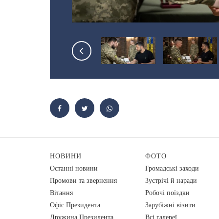
НОВИНИ
ФОТО
Останні новини
Громадські заходи
Промови та звернення
Зустрічі й наради
Вiтання
Робочі поїздки
Офіс Президента
Зарубіжні візити
Дружина Президента
Всі галереї