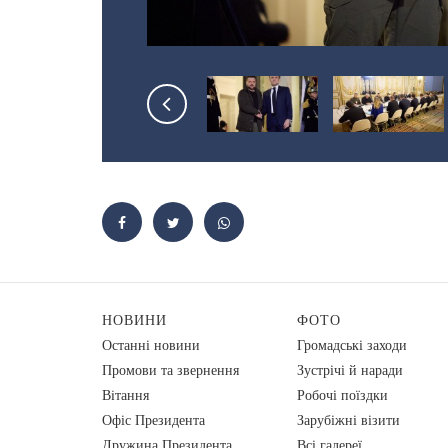
НОВИНИ
ФОТО
Останні новини
Громадські заходи
Промови та звернення
Зустрічі й наради
Вiтання
Робочі поїздки
Офіс Президента
Зарубіжні візити
Дружина Президента
Всі галереї