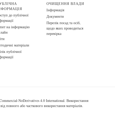
УБЛІЧНА
ОЧИЩЕННЯ ВЛАДИ
НФОРМАЦІЯ
Інформація
ступ до публічної
Документи
формації
Перелік посад та осіб,
пит на інформацію
щодо яких проводиться
нлайн
перевірка
іти
тодичні матеріали
лік публічної
формації
ommercial-NoDerivatives 4.0 International
. Використання
від повного або часткового використання матеріалів.