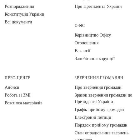
Розпорядження
Про Президента України
Конституція України
Всі документи
ОФІС
Керівництво Офісу
Оголошення
Вакансії
Запобігання корупції
ПРЕС-ЦЕНТР
ЗВЕРНЕННЯ ГРОМАДЯН
Анонси
Про звернення громадян
Робота зі ЗМІ
Зразок звернення громадян до
Президента України
Розсилка матеріалів
Графік прийому громадян
Електронні петиції
Порядок прийому громадян
Стан опрацювання звернень
громадян