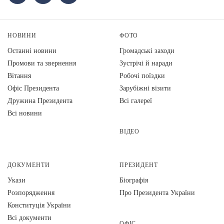
НОВИНИ
ФОТО
Останні новини
Громадські заходи
Промови та звернення
Зустрічі й наради
Вiтання
Робочі поїздки
Офіс Президента
Зарубіжні візити
Дружина Президента
Всі галереї
Всі новини
ВІДЕО
ДОКУМЕНТИ
ПРЕЗИДЕНТ
Укази
Біографія
Розпорядження
Про Президента України
Конституція України
Всі документи
ОФІС