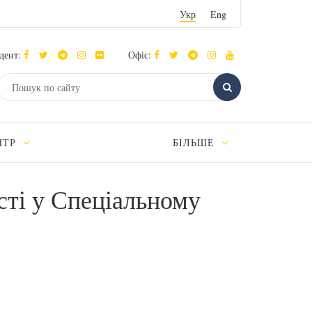
Укр
Eng
дент:
Офіс:
НТР
БІЛЬШЕ
асті у Спеціальному