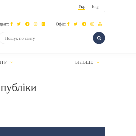
Укр
Eng
дент:
Офіс:
НТР
БІЛЬШЕ
спубліки