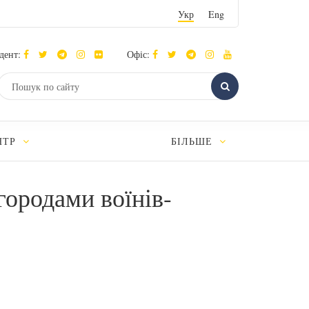
Укр
Eng
дент:
Офіс:
НТР
БІЛЬШЕ
городами воїнів-