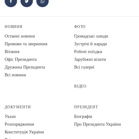
НОВИНИ
ФОТО
Останні новини
Громадські заходи
Промови та звернення
Зустрічі й наради
Вiтання
Робочі поїздки
Офіс Президента
Зарубіжні візити
Дружина Президента
Всі галереї
Всі новини
ВІДЕО
ДОКУМЕНТИ
ПРЕЗИДЕНТ
Укази
Біографія
Розпорядження
Про Президента України
Конституція України