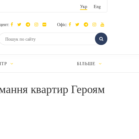
Укр
Eng
дент:
Офіс:
НТР
БІЛЬШЕ
имання квартир Героям