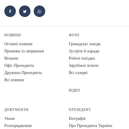
НОВИНИ
ФОТО
Останні новини
Громадські заходи
Промови та звернення
Зустрічі й наради
Вiтання
Робочі поїздки
Офіс Президента
Зарубіжні візити
Дружина Президента
Всі галереї
Всі новини
ВІДЕО
ДОКУМЕНТИ
ПРЕЗИДЕНТ
Укази
Біографія
Розпорядження
Про Президента України