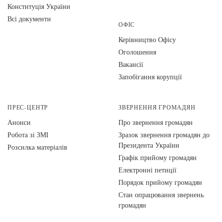
Конституція України
Всі документи
ОФІС
Керівництво Офісу
Оголошення
Вакансії
Запобігання корупції
ПРЕС-ЦЕНТР
ЗВЕРНЕННЯ ГРОМАДЯН
Анонси
Про звернення громадян
Робота зі ЗМІ
Зразок звернення громадян до
Президента України
Розсилка матеріалів
Графік прийому громадян
Електронні петиції
Порядок прийому громадян
Стан опрацювання звернень
громадян