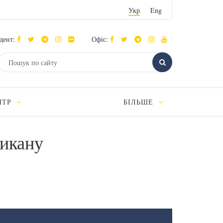
Укр
Eng
дент:
Офіс:
НТР
БІЛЬШЕ
тикану