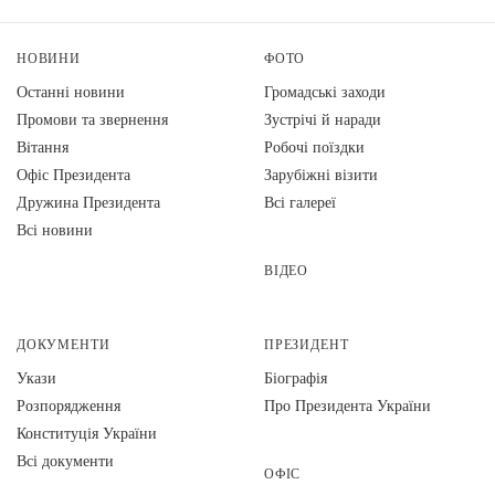
НОВИНИ
ФОТО
Останні новини
Громадські заходи
Промови та звернення
Зустрічі й наради
Вiтання
Робочі поїздки
Офіс Президента
Зарубіжні візити
Дружина Президента
Всі галереї
Всі новини
ВІДЕО
ДОКУМЕНТИ
ПРЕЗИДЕНТ
Укази
Біографія
Розпорядження
Про Президента України
Конституція України
Всі документи
ОФІС