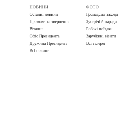
НОВИНИ
ФОТО
Останні новини
Громадські заходи
Промови та звернення
Зустрічі й наради
Вiтання
Робочі поїздки
Офіс Президента
Зарубіжні візити
Дружина Президента
Всі галереї
Всі новини