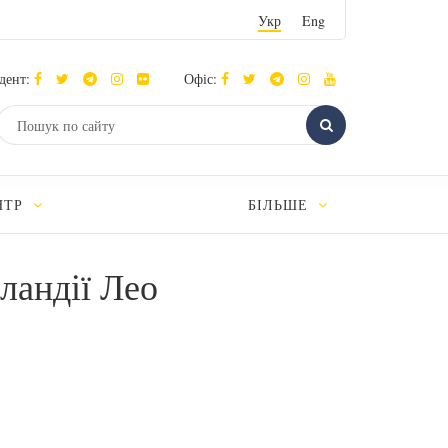
Укр
Eng
дент:
Офіс:
НТР
БІЛЬШЕ
ландії Лео