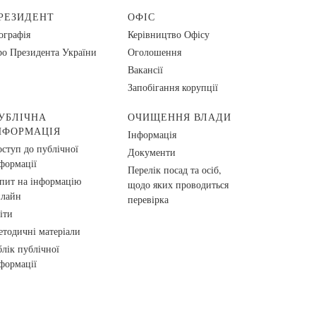
РЕЗИДЕНТ
ОФІС
ографія
Керівництво Офісу
о Президента України
Оголошення
Вакансії
Запобігання корупції
УБЛІЧНА
ОЧИЩЕННЯ ВЛАДИ
НФОРМАЦІЯ
Інформація
ступ до публічної
Документи
формації
Перелік посад та осіб,
пит на інформацію
щодо яких проводиться
нлайн
перевірка
іти
тодичні матеріали
лік публічної
формації