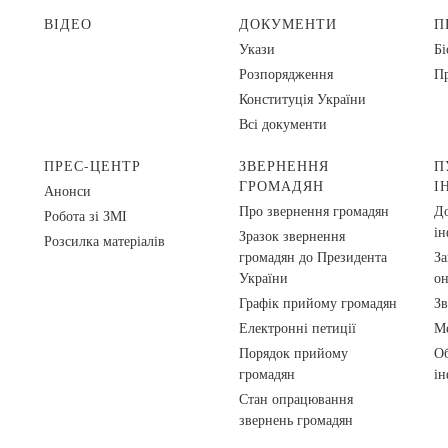
ВІДЕО
ДОКУМЕНТИ
П
Укази
Бі
Розпорядження
Пр
Конституція України
Всі документи
ПРЕС-ЦЕНТР
ЗВЕРНЕННЯ
П
ГРОМАДЯН
І
Анонси
Про звернення громадян
До
Робота зі ЗМІ
ін
Зразок звернення
Розсилка матеріалів
громадян до Президента
За
України
о
Графік прийому громадян
Зв
Електронні петиції
Ме
Порядок прийому
Об
громадян
ін
Стан опрацювання
звернень громадян