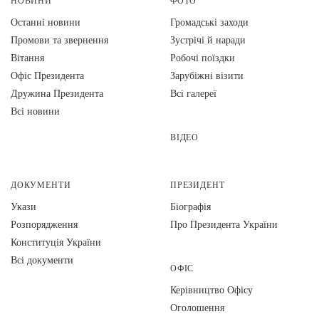
НОВИНИ
ФОТО
Останні новини
Громадські заходи
Промови та звернення
Зустрічі й наради
Вiтання
Робочі поїздки
Офіс Президента
Зарубіжні візити
Дружина Президента
Всі галереї
Всі новини
ВІДЕО
ДОКУМЕНТИ
ПРЕЗИДЕНТ
Укази
Біографія
Розпорядження
Про Президента України
Конституція України
Всі документи
ОФІС
Керівництво Офісу
Оголошення