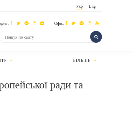
Укр
Eng
дент:
Офіс:
НТР
БІЛЬШЕ
ропейської ради та