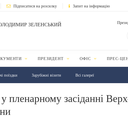
Підписатися на розсилку
Запит на інформацію
Прези
ОЛОДИМИР ЗЕЛЕНСЬКИЙ
ОКУМЕНТИ
ПРЕЗИДЕНТ
ОФІС
ПРЕС-ЦЕ
чі поїздки
Зарубіжні візити
Всі галереї
у пленарному засіданні Верх
їни