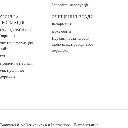
Запобігання корупції
УБЛІЧНА
ОЧИЩЕННЯ ВЛАДИ
НФОРМАЦІЯ
Інформація
ступ до публічної
Документи
формації
Перелік посад та осіб,
пит на інформацію
щодо яких проводиться
нлайн
перевірка
іти
тодичні матеріали
лік публічної
формації
ommercial-NoDerivatives 4.0 International
. Використання