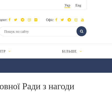
Укр
Eng
дент:
Офіс:
НТР
БІЛЬШЕ
овної Ради з нагоди