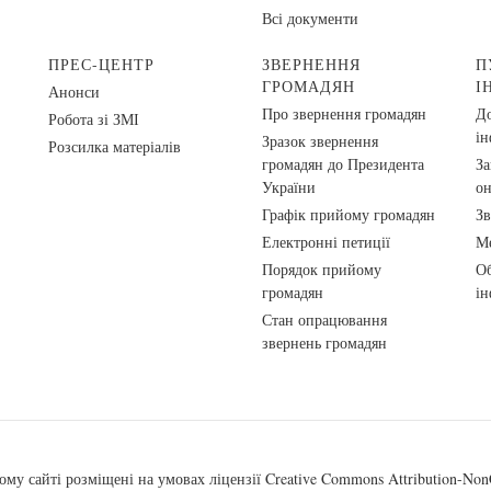
Всі документи
ПРЕС-ЦЕНТР
ЗВЕРНЕННЯ
П
ГРОМАДЯН
І
Анонси
Про звернення громадян
До
Робота зі ЗМІ
ін
Зразок звернення
Розсилка матеріалів
громадян до Президента
За
України
о
Графік прийому громадян
Зв
Електронні петиції
Ме
Порядок прийому
Об
громадян
ін
Стан опрацювання
звернень громадян
ому сайті розміщені на умовах ліцензії
Creative Commons Attribution-NonC