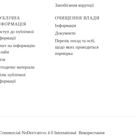
Запобігання корупції
УБЛІЧНА
ОЧИЩЕННЯ ВЛАДИ
НФОРМАЦІЯ
Інформація
ступ до публічної
Документи
формації
Перелік посад та осіб,
пит на інформацію
щодо яких проводиться
нлайн
перевірка
іти
тодичні матеріали
лік публічної
формації
ommercial-NoDerivatives 4.0 International
. Використання