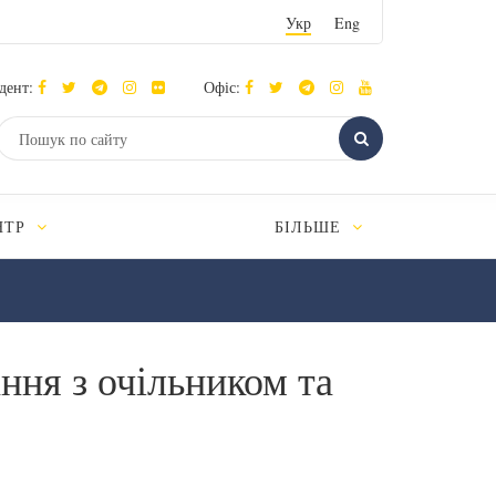
Укр
Eng
дент:
Офіс:
НТР
БІЛЬШЕ
ння з очільником та