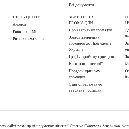
Всі документи
ПРЕС-ЦЕНТР
ЗВЕРНЕННЯ
П
ГРОМАДЯН
І
Анонси
Про звернення громадян
До
Робота зі ЗМІ
ін
Зразок звернення
Розсилка матеріалів
громадян до Президента
За
України
о
Графік прийому громадян
Зв
Електронні петиції
Ме
Порядок прийому
Об
громадян
ін
Стан опрацювання
звернень громадян
ому сайті розміщені на умовах ліцензії
Creative Commons Attribution-NonC