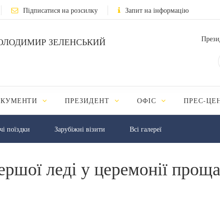
Підписатися на розсилку
Запит на інформацію
Прези
ОЛОДИМИР ЗЕЛЕНСЬКИЙ
ОКУМЕНТИ
ПРЕЗИДЕНТ
ОФІС
ПРЕС-ЦЕ
чі поїздки
Зарубіжні візити
Всі галереї
ершої леді у церемонії проща