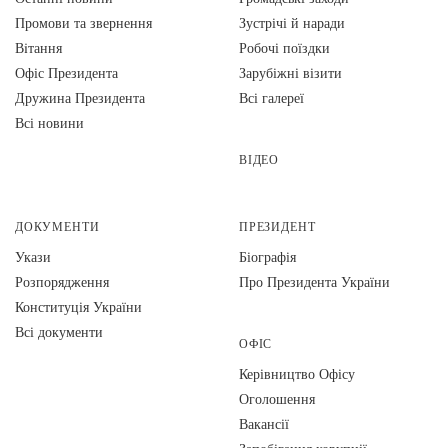
Промови та звернення
Зустрічі й наради
Вiтання
Робочі поїздки
Офіс Президента
Зарубіжні візити
Дружина Президента
Всі галереї
Всі новини
ВІДЕО
ДОКУМЕНТИ
ПРЕЗИДЕНТ
Укази
Біографія
Розпорядження
Про Президента України
Конституція України
Всі документи
ОФІС
Керівництво Офісу
Оголошення
Вакансії