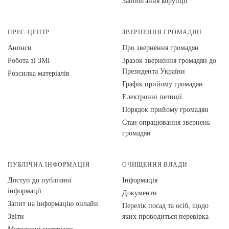
Запобігання корупції
ПРЕС-ЦЕНТР
ЗВЕРНЕННЯ ГРОМАДЯН
Анонси
Про звернення громадян
Робота зі ЗМІ
Зразок звернення громадян до
Президента України
Розсилка матеріалів
Графік прийому громадян
Електронні петиції
Порядок прийому громадян
Стан опрацювання звернень
громадян
ПУБЛІЧНА ІНФОРМАЦІЯ
ОЧИЩЕННЯ ВЛАДИ
Доступ до публічної
Інформація
інформації
Документи
Запит на інформацію онлайн
Перелік посад та осіб, щодо
Звіти
яких проводиться перевірка
Методичні матеріали