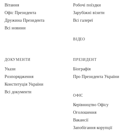
Вiтання
Робочі поїздки
Офіс Президента
Зарубіжні візити
Дружина Президента
Всі галереї
Всі новини
ВІДЕО
ДОКУМЕНТИ
ПРЕЗИДЕНТ
Укази
Біографія
Розпорядження
Про Президента України
Конституція України
Всі документи
ОФІС
Керівництво Офісу
Оголошення
Вакансії
Запобігання корупції