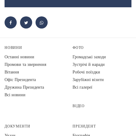
НОВИНИ
ФОТО
Останні новини
Громадські заходи
Промови та звернення
Зустрічі й наради
Вiтання
Робочі поїздки
Офіс Президента
Зарубіжні візити
Дружина Президента
Всі галереї
Всі новини
ВІДЕО
ДОКУМЕНТИ
ПРЕЗИДЕНТ
Укази
Біографія