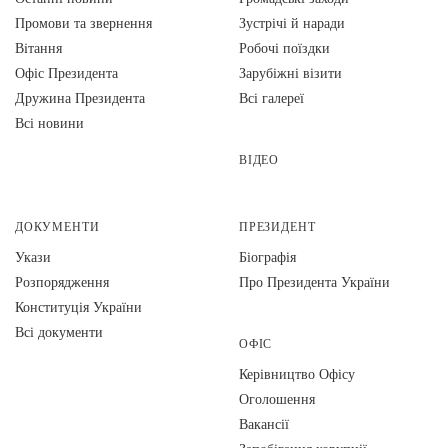
Промови та звернення
Зустрічі й наради
Вiтання
Робочі поїздки
Офіс Президента
Зарубіжні візити
Дружина Президента
Всі галереї
Всі новини
ВІДЕО
ДОКУМЕНТИ
ПРЕЗИДЕНТ
Укази
Біографія
Розпорядження
Про Президента України
Конституція України
Всі документи
ОФІС
Керівництво Офісу
Оголошення
Вакансії