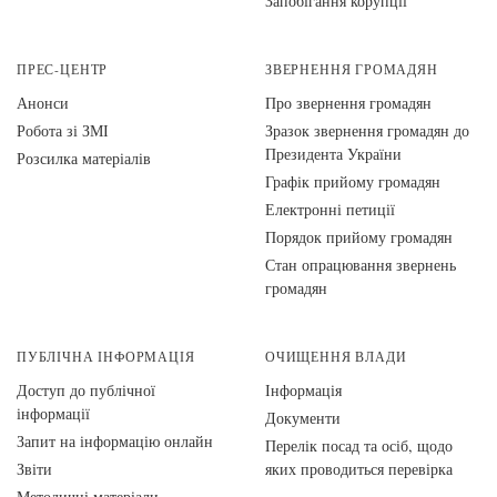
Запобігання корупції
ПРЕС-ЦЕНТР
ЗВЕРНЕННЯ ГРОМАДЯН
Анонси
Про звернення громадян
Робота зі ЗМІ
Зразок звернення громадян до
Президента України
Розсилка матеріалів
Графік прийому громадян
Електронні петиції
Порядок прийому громадян
Стан опрацювання звернень
громадян
ПУБЛІЧНА ІНФОРМАЦІЯ
ОЧИЩЕННЯ ВЛАДИ
Доступ до публічної
Інформація
інформації
Документи
Запит на інформацію онлайн
Перелік посад та осіб, щодо
Звіти
яких проводиться перевірка
Методичні матеріали