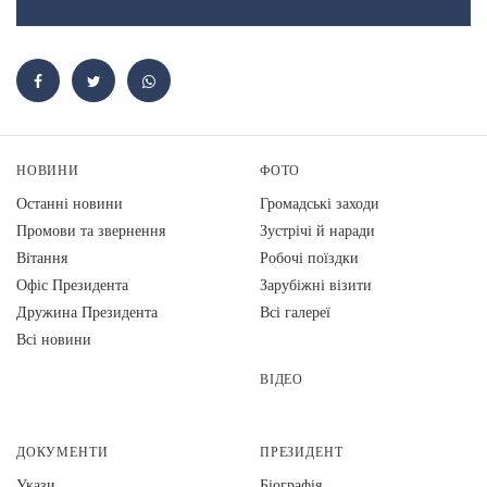
НОВИНИ
ФОТО
Останні новини
Громадські заходи
Промови та звернення
Зустрічі й наради
Вiтання
Робочі поїздки
Офіс Президента
Зарубіжні візити
Дружина Президента
Всі галереї
Всі новини
ВІДЕО
ДОКУМЕНТИ
ПРЕЗИДЕНТ
Укази
Біографія