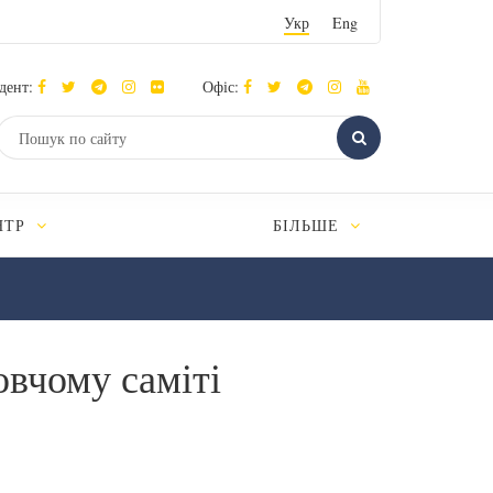
Укр
Eng
дент:
Офіс:
НТР
БІЛЬШЕ
вчому саміті