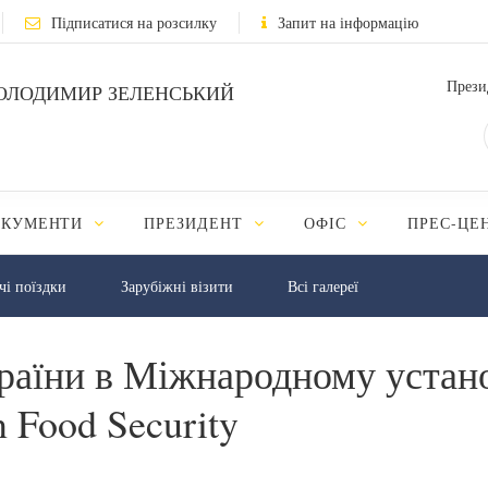
Підписатися на розсилку
Запит на інформацію
Прези
ОЛОДИМИР ЗЕЛЕНСЬКИЙ
ОКУМЕНТИ
ПРЕЗИДЕНТ
ОФІС
ПРЕС-ЦЕ
чі поїздки
Зарубіжні візити
Всі галереї
раїни в Міжнародному устано
n Food Security