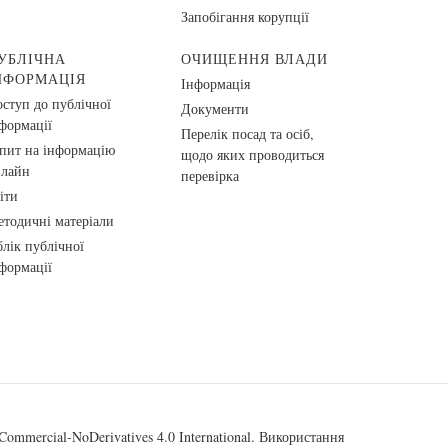
Запобігання корупції
УБЛІЧНА
ОЧИЩЕННЯ ВЛАДИ
НФОРМАЦІЯ
Інформація
ступ до публічної
Документи
формації
Перелік посад та осіб,
пит на інформацію
щодо яких проводиться
нлайн
перевірка
іти
тодичні матеріали
лік публічної
формації
ommercial-NoDerivatives 4.0 International
. Використання