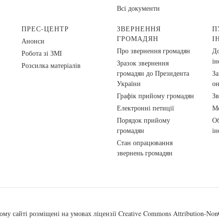
Всі документи
ПРЕС-ЦЕНТР
ЗВЕРНЕННЯ
П
ГРОМАДЯН
І
Анонси
Про звернення громадян
До
Робота зі ЗМІ
ін
Зразок звернення
Розсилка матеріалів
громадян до Президента
За
України
о
Графік прийому громадян
Зв
Електронні петиції
Ме
Порядок прийому
Об
громадян
ін
Стан опрацювання
звернень громадян
ому сайті розміщені на умовах ліцензії
Creative Commons Attribution-NonC