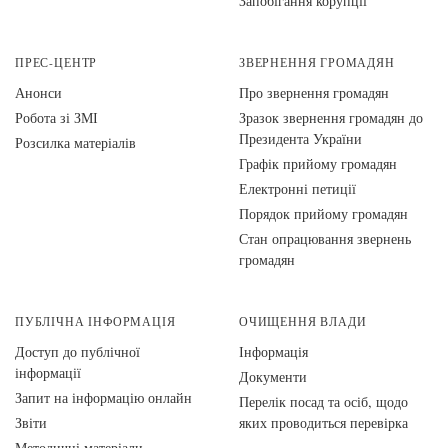
Запобігання корупції
ПРЕС-ЦЕНТР
ЗВЕРНЕННЯ ГРОМАДЯН
Анонси
Про звернення громадян
Робота зі ЗМІ
Зразок звернення громадян до
Президента України
Розсилка матеріалів
Графік прийому громадян
Електронні петиції
Порядок прийому громадян
Стан опрацювання звернень
громадян
ПУБЛІЧНА ІНФОРМАЦІЯ
ОЧИЩЕННЯ ВЛАДИ
Доступ до публічної
Інформація
інформації
Документи
Запит на інформацію онлайн
Перелік посад та осіб, щодо
Звіти
яких проводиться перевірка
Методичні матеріали