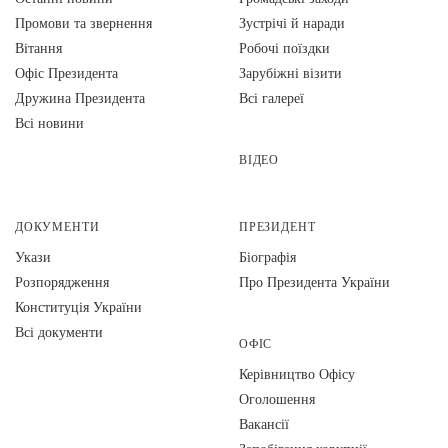
Промови та звернення
Зустрічі й наради
Вiтання
Робочі поїздки
Офіс Президента
Зарубіжні візити
Дружина Президента
Всі галереї
Всі новини
ВІДЕО
ДОКУМЕНТИ
ПРЕЗИДЕНТ
Укази
Біографія
Розпорядження
Про Президента України
Конституція України
Всі документи
ОФІС
Керівництво Офісу
Оголошення
Вакансії