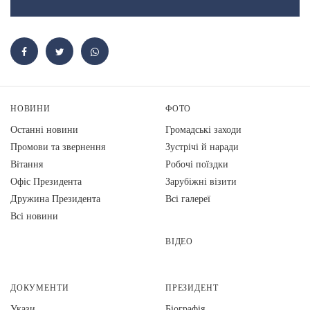
НОВИНИ
ФОТО
Останні новини
Громадські заходи
Промови та звернення
Зустрічі й наради
Вiтання
Робочі поїздки
Офіс Президента
Зарубіжні візити
Дружина Президента
Всі галереї
Всі новини
ВІДЕО
ДОКУМЕНТИ
ПРЕЗИДЕНТ
Укази
Біографія