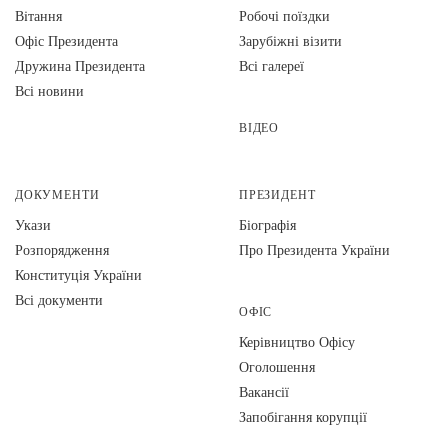
Вiтання
Робочі поїздки
Офіс Президента
Зарубіжні візити
Дружина Президента
Всі галереї
Всі новини
ВІДЕО
ДОКУМЕНТИ
ПРЕЗИДЕНТ
Укази
Біографія
Розпорядження
Про Президента України
Конституція України
Всі документи
ОФІС
Керівництво Офісу
Оголошення
Вакансії
Запобігання корупції