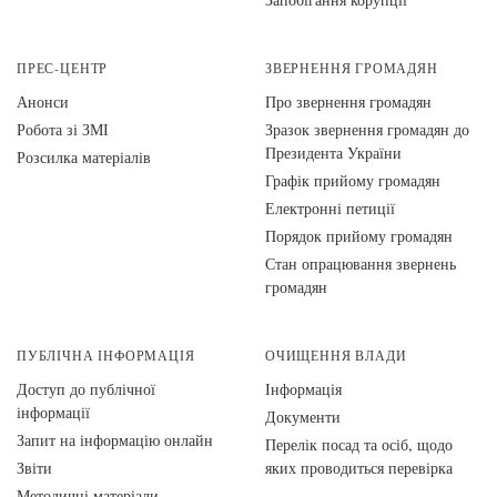
ПРЕС-ЦЕНТР
ЗВЕРНЕННЯ ГРОМАДЯН
Анонси
Про звернення громадян
Робота зі ЗМІ
Зразок звернення громадян до
Президента України
Розсилка матеріалів
Графік прийому громадян
Електронні петиції
Порядок прийому громадян
Стан опрацювання звернень
громадян
ПУБЛІЧНА ІНФОРМАЦІЯ
ОЧИЩЕННЯ ВЛАДИ
Доступ до публічної
Інформація
інформації
Документи
Запит на інформацію онлайн
Перелік посад та осіб, щодо
Звіти
яких проводиться перевірка
Методичні матеріали