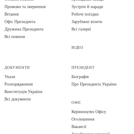
Промови та звернення
Зустрічі й наради
Вiтання
Робочі поїздки
Офіс Президента
Зарубіжні візити
Дружина Президента
Всі галереї
Всі новини
ВІДЕО
ДОКУМЕНТИ
ПРЕЗИДЕНТ
Укази
Біографія
Розпорядження
Про Президента України
Конституція України
Всі документи
ОФІС
Керівництво Офісу
Оголошення
Вакансії
Запобігання корупції