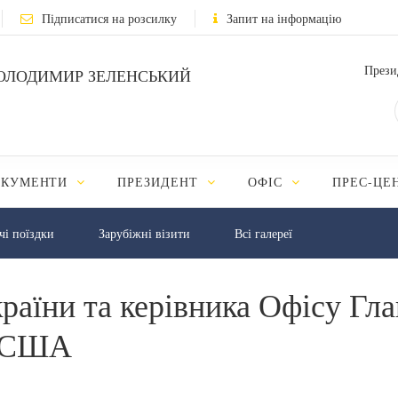
Підписатися на розсилку
Запит на інформацію
Прези
ОЛОДИМИР ЗЕЛЕНСЬКИЙ
ОКУМЕНТИ
ПРЕЗИДЕНТ
ОФІС
ПРЕС-ЦЕ
чі поїздки
Зарубіжні візити
Всі галереї
раїни та керівника Офісу Гла
а США