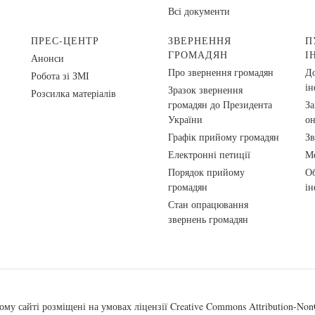
Всі документи
ПРЕС-ЦЕНТР
ЗВЕРНЕННЯ
П
ГРОМАДЯН
І
Анонси
Про звернення громадян
До
Робота зі ЗМІ
ін
Зразок звернення
Розсилка матеріалів
громадян до Президента
За
України
о
Графік прийому громадян
Зв
Електронні петиції
Ме
Порядок прийому
Об
громадян
ін
Стан опрацювання
звернень громадян
ому сайті розміщені на умовах ліцензії
Creative Commons Attribution-NonC