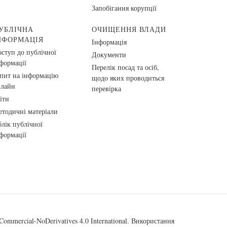
Запобігання корупції
УБЛІЧНА
ОЧИЩЕННЯ ВЛАДИ
НФОРМАЦІЯ
Інформація
ступ до публічної
Документи
формації
Перелік посад та осіб,
пит на інформацію
щодо яких проводиться
нлайн
перевірка
іти
тодичні матеріали
лік публічної
формації
ommercial-NoDerivatives 4.0 International
. Використання