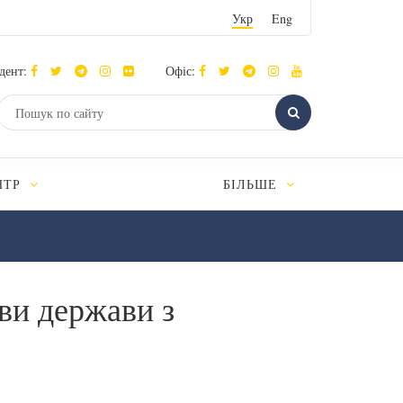
Укр
Eng
дент:
Офіс:
НТР
БІЛЬШЕ
ви держави з