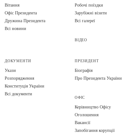
Вiтання
Робочі поїздки
Офіс Президента
Зарубіжні візити
Дружина Президента
Всі галереї
Всі новини
ВІДЕО
ДОКУМЕНТИ
ПРЕЗИДЕНТ
Укази
Біографія
Розпорядження
Про Президента України
Конституція України
Всі документи
ОФІС
Керівництво Офісу
Оголошення
Вакансії
Запобігання корупції