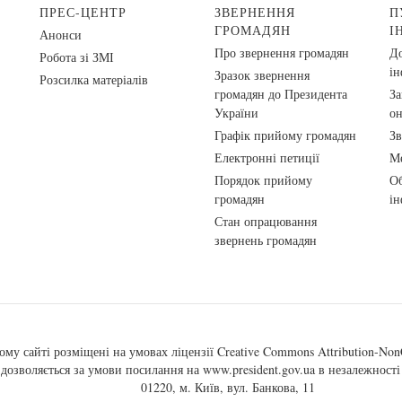
ПРЕС-ЦЕНТР
ЗВЕРНЕННЯ
П
ГРОМАДЯН
І
Анонси
Про звернення громадян
До
Робота зі ЗМІ
ін
Зразок звернення
Розсилка матеріалів
громадян до Президента
За
України
о
Графік прийому громадян
Зв
Електронні петиції
Ме
Порядок прийому
Об
громадян
ін
Стан опрацювання
звернень громадян
ому сайті розміщені на умовах ліцензії
Creative Commons Attribution-NonC
, дозволяється за умови посилання на
www.president.gov.ua
в незалежності 
01220, м. Київ, вул. Банкова, 11