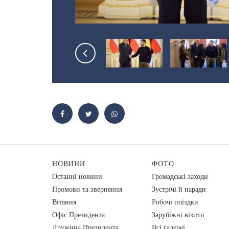
НОВИНИ
ФОТО
Останні новини
Громадські заходи
Промови та звернення
Зустрічі й наради
Вiтання
Робочі поїздки
Офіс Президента
Зарубіжні візити
Дружина Президента
Всі галереї