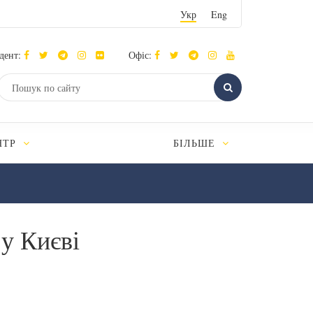
Укр
Eng
дент:
Офіс:
НТР
БІЛЬШЕ
 у Києві