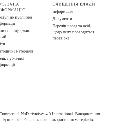
УБЛІЧНА
ОЧИЩЕННЯ ВЛАДИ
НФОРМАЦІЯ
Інформація
ступ до публічної
Документи
формації
Перелік посад та осіб,
пит на інформацію
щодо яких проводиться
нлайн
перевірка
іти
тодичні матеріали
лік публічної
формації
ommercial-NoDerivatives 4.0 International
. Використання
від повного або часткового використання матеріалів.