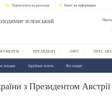
Підписатися на розсилку
Запит на інформацію
Прези
ОЛОДИМИР ЗЕЛЕНСЬКИЙ
ОКУМЕНТИ
ПРЕЗИДЕНТ
ОФІС
ПРЕС-ЦЕ
чі поїздки
Зарубіжні візити
Всі галереї
раїни з Президентом Австрії