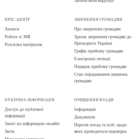
Запобігання корупції
ПРЕС-ЦЕНТР
ЗВЕРНЕННЯ ГРОМАДЯН
Анонси
Про звернення громадян
Робота зі ЗМІ
Зразок звернення громадян до
Президента України
Розсилка матеріалів
Графік прийому громадян
Електронні петиції
Порядок прийому громадян
Стан опрацювання звернень
громадян
ПУБЛІЧНА ІНФОРМАЦІЯ
ОЧИЩЕННЯ ВЛАДИ
Доступ до публічної
Інформація
інформації
Документи
Запит на інформацію онлайн
Перелік посад та осіб, щодо
Звіти
яких проводиться перевірка
Методичні матеріали