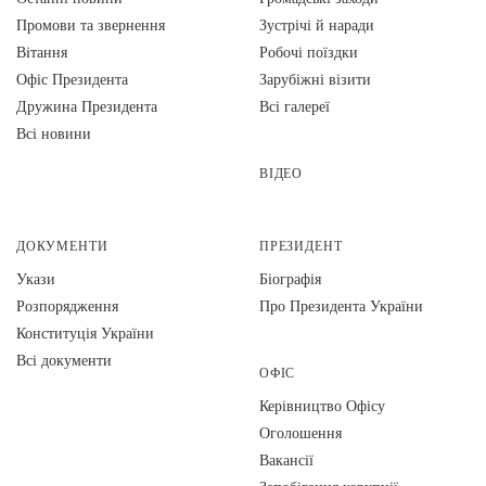
Промови та звернення
Зустрічі й наради
Вiтання
Робочі поїздки
Офіс Президента
Зарубіжні візити
Дружина Президента
Всі галереї
Всі новини
ВІДЕО
ДОКУМЕНТИ
ПРЕЗИДЕНТ
Укази
Біографія
Розпорядження
Про Президента України
Конституція України
Всі документи
ОФІС
Керівництво Офісу
Оголошення
Вакансії