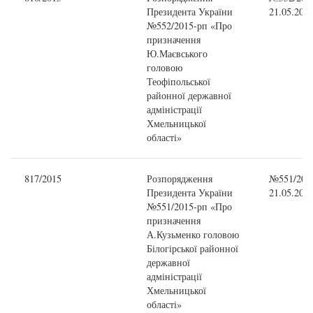
Президента України
21.05.201
№552/2015-рп «Про
призначення
Ю.Маєвського
головою
Теофіпольської
районної державної
адміністрації
Хмельницької
області»
817/2015
Розпорядження
№551/2015
Президента України
21.05.201
№551/2015-рп «Про
призначення
А.Кузьменко головою
Білогірської районної
державної
адміністрації
Хмельницької
області»