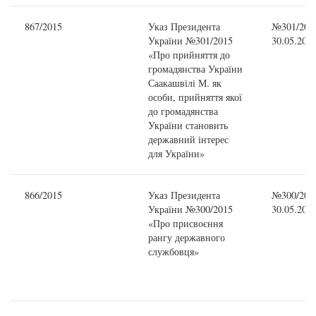
867/2015
Указ Президента
№301/2015
України №301/2015
30.05.201
«Про прийняття до
громадянства України
Саакашвілі М. як
особи, прийняття якої
до громадянства
України становить
державний інтерес
для України»
866/2015
Указ Президента
№300/2015
України №300/2015
30.05.201
«Про присвоєння
рангу державного
службовця»