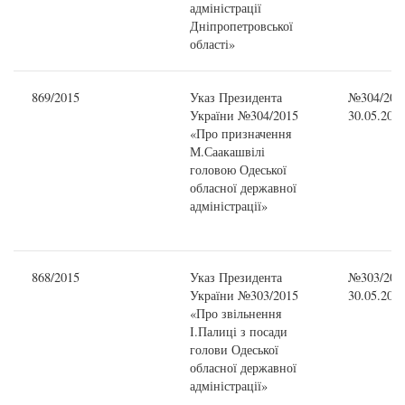
адміністрації
Дніпропетровської
області»
869/2015
Указ Президента
№304/2015
України №304/2015
30.05.201
«Про призначення
М.Саакашвілі
головою Одеської
обласної державної
адміністрації»
868/2015
Указ Президента
№303/2015
України №303/2015
30.05.201
«Про звільнення
І.Палиці з посади
голови Одеської
обласної державної
адміністрації»