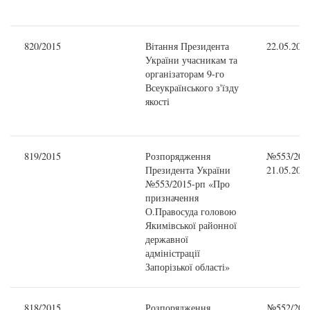
820/2015
Вітання Президента
22.05.201
України учасникам та
організаторам 9-го
Всеукраїнського з'їзду
якості
819/2015
Розпорядження
№553/2015
Президента України
21.05.201
№553/2015-рп «Про
призначення
О.Правосуда головою
Якимівської районної
державної
адміністрації
Запорізької області»
818/2015
Розпорядження
№552/2015