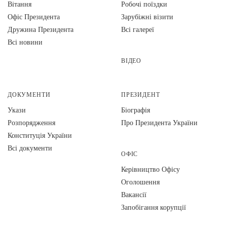
Вiтання
Робочі поїздки
Офіс Президента
Зарубіжні візити
Дружина Президента
Всі галереї
Всі новини
ВІДЕО
ДОКУМЕНТИ
ПРЕЗИДЕНТ
Укази
Біографія
Розпорядження
Про Президента України
Конституція України
Всі документи
ОФІС
Керівництво Офісу
Оголошення
Вакансії
Запобігання корупції