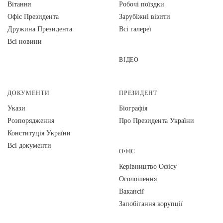
Вiтання
Робочі поїздки
Офіс Президента
Зарубіжні візити
Дружина Президента
Всі галереї
Всі новини
ВІДЕО
ДОКУМЕНТИ
ПРЕЗИДЕНТ
Укази
Біографія
Розпорядження
Про Президента України
Конституція України
Всі документи
ОФІС
Керівництво Офісу
Оголошення
Вакансії
Запобігання корупції