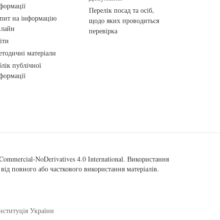
формації
Перелік посад та осіб,
пит на інформацію
щодо яких проводиться
нлайн
перевірка
іти
тодичні матеріали
лік публічної
формації
ommercial-NoDerivatives 4.0 International
. Використання
від повного або часткового використання матеріалів.
нституція України