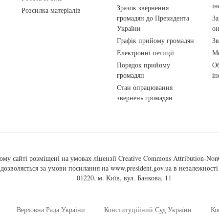
ін
Зразок звернення
Розсилка матеріалів
громадян до Президента
За
України
о
Графік прийому громадян
Зв
Електронні петиції
Ме
Порядок прийому
Об
громадян
ін
Стан опрацювання
звернень громадян
ому сайті розміщені на умовах ліцензії
Creative Commons Attribution-NonC
, дозволяється за умови посилання на
www.president.gov.ua
в незалежності 
01220, м. Київ, вул. Банкова, 11
Верховна Рада України
Конституційний Суд України
Ко