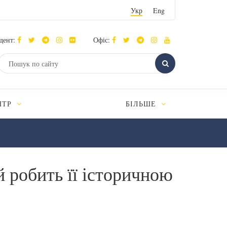
Укр
Eng
дент:
Офіс:
НТР
БІЛЬШЕ
й робить її історичною