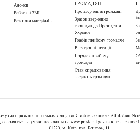
ГРОМАДЯН
І
Анонси
Про звернення громадян
До
Робота зі ЗМІ
ін
Зразок звернення
Розсилка матеріалів
громадян до Президента
За
України
о
Графік прийому громадян
Зв
Електронні петиції
Ме
Порядок прийому
Об
громадян
ін
Стан опрацювання
звернень громадян
ому сайті розміщені на умовах ліцензії
Creative Commons Attribution-NonC
, дозволяється за умови посилання на
www.president.gov.ua
в незалежності 
01220, м. Київ, вул. Банкова, 11