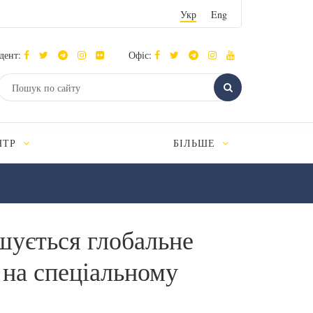
Укр
Eng
дент:
Офіс:
НТР
БІЛЬШЕ
ішується глобальне
 на спеціальному