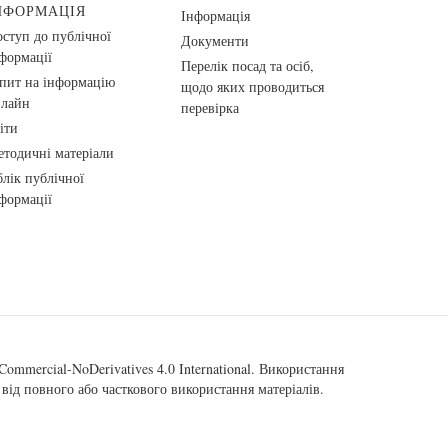
НФОРМАЦІЯ
Інформація
ступ до публічної
Документи
формації
Перелік посад та осіб,
пит на інформацію
щодо яких проводиться
нлайн
перевірка
іти
тодичні матеріали
лік публічної
формації
ommercial-NoDerivatives 4.0 International
. Використання
від повного або часткового використання матеріалів.