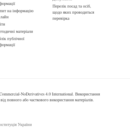
формації
Перелік посад та осіб,
пит на інформацію
щодо яких проводиться
нлайн
перевірка
іти
тодичні матеріали
лік публічної
формації
ommercial-NoDerivatives 4.0 International
. Використання
від повного або часткового використання матеріалів.
нституція України