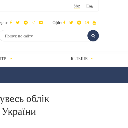
Укр
Eng
дент:
Офіс:
НТР
БІЛЬШЕ
увесь облік
 України