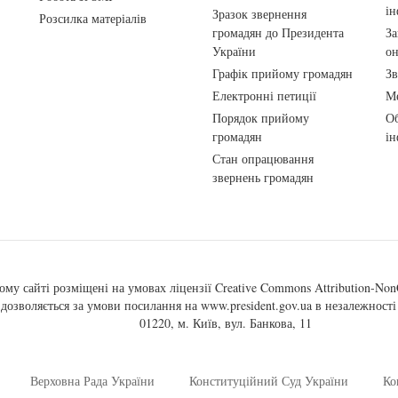
ін
Зразок звернення
Розсилка матеріалів
громадян до Президента
За
України
о
Графік прийому громадян
Зв
Електронні петиції
Ме
Порядок прийому
Об
громадян
ін
Стан опрацювання
звернень громадян
ому сайті розміщені на умовах ліцензії
Creative Commons Attribution-NonC
, дозволяється за умови посилання на
www.president.gov.ua
в незалежності 
01220, м. Київ, вул. Банкова, 11
Верховна Рада України
Конституційний Суд України
Ко