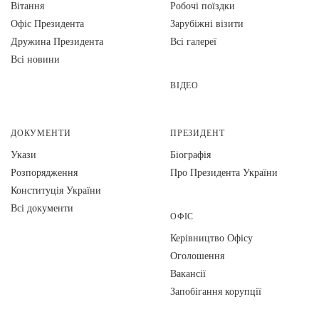
Вiтання
Робочі поїздки
Офіс Президента
Зарубіжні візити
Дружина Президента
Всі галереї
Всі новини
ВІДЕО
ДОКУМЕНТИ
ПРЕЗИДЕНТ
Укази
Біографія
Розпорядження
Про Президента України
Конституція України
Всі документи
ОФІС
Керівництво Офісу
Оголошення
Вакансії
Запобігання корупції