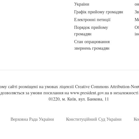
України
о
Графік прийому громадян
Зв
Електронні петиції
Ме
Порядок прийому
Об
громадян
ін
Стан опрацювання
звернень громадян
ому сайті розміщені на умовах ліцензії
Creative Commons Attribution-NonC
, дозволяється за умови посилання на
www.president.gov.ua
в незалежності 
01220, м. Київ, вул. Банкова, 11
Верховна Рада України
Конституційний Суд України
Ко