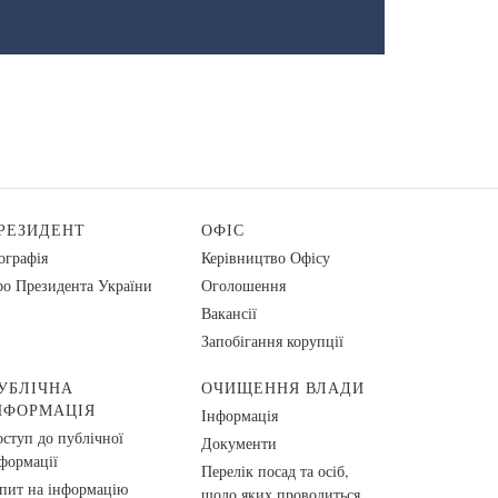
РЕЗИДЕНТ
ОФІС
ографія
Керівництво Офісу
о Президента України
Оголошення
Вакансії
Запобігання корупції
УБЛІЧНА
ОЧИЩЕННЯ ВЛАДИ
НФОРМАЦІЯ
Інформація
ступ до публічної
Документи
формації
Перелік посад та осіб,
пит на інформацію
щодо яких проводиться