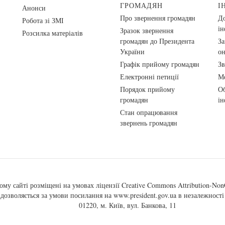
ГРОМАДЯН
І
Анонси
Про звернення громадян
До
Робота зі ЗМІ
ін
Зразок звернення
Розсилка матеріалів
громадян до Президента
За
України
о
Графік прийому громадян
Зв
Електронні петиції
Ме
Порядок прийому
Об
громадян
ін
Стан опрацювання
звернень громадян
ому сайті розміщені на умовах ліцензії
Creative Commons Attribution-NonC
, дозволяється за умови посилання на
www.president.gov.ua
в незалежності 
01220, м. Київ, вул. Банкова, 11