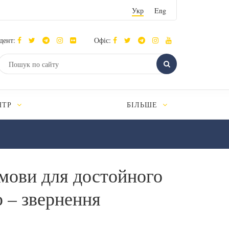
Укр
Eng
дент:
Офіс:
НТР
БІЛЬШЕ
умови для достойного
 – звернення