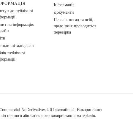
НФОРМАЦІЯ
Інформація
ступ до публічної
Документи
формації
Перелік посад та осіб,
пит на інформацію
щодо яких проводиться
нлайн
перевірка
іти
тодичні матеріали
лік публічної
формації
ommercial-NoDerivatives 4.0 International
. Використання
від повного або часткового використання матеріалів.