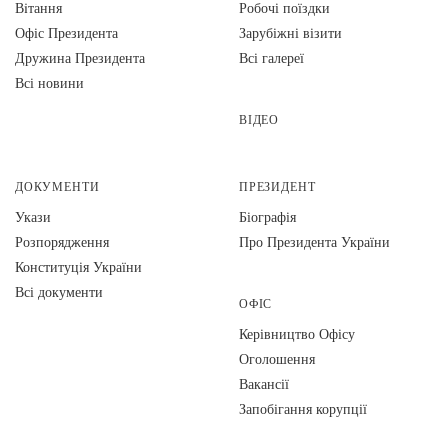
Вiтання
Робочі поїздки
Офіс Президента
Зарубіжні візити
Дружина Президента
Всі галереї
Всі новини
ВІДЕО
ДОКУМЕНТИ
ПРЕЗИДЕНТ
Укази
Біографія
Розпорядження
Про Президента України
Конституція України
Всі документи
ОФІС
Керівництво Офісу
Оголошення
Вакансії
Запобігання корупції