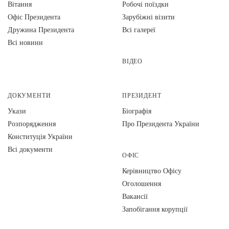
Вiтання
Робочі поїздки
Офіс Президента
Зарубіжні візити
Дружина Президента
Всі галереї
Всі новини
ВІДЕО
ДОКУМЕНТИ
ПРЕЗИДЕНТ
Укази
Біографія
Розпорядження
Про Президента України
Конституція України
Всі документи
ОФІС
Керівництво Офісу
Оголошення
Вакансії
Запобігання корупції