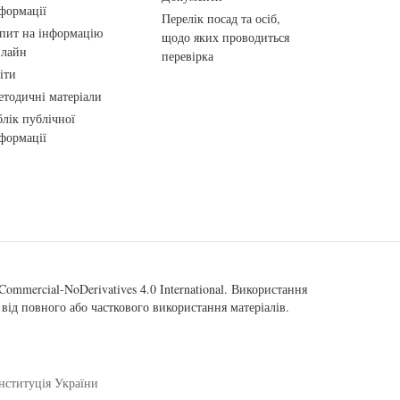
формації
Перелік посад та осіб,
пит на інформацію
щодо яких проводиться
нлайн
перевірка
іти
тодичні матеріали
лік публічної
формації
ommercial-NoDerivatives 4.0 International
. Використання
від повного або часткового використання матеріалів.
нституція України