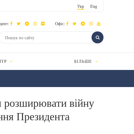
Укр
Eng
дент:
Офіс:
НТР
БІЛЬШЕ
ся розширювати війну
ення Президента