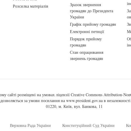
ін
Зразок звернення
Розсилка матеріалів
громадян до Президента
За
України
о
Графік прийому громадян
Зв
Електронні петиції
Ме
Порядок прийому
Об
громадян
ін
Стан опрацювання
звернень громадян
ому сайті розміщені на умовах ліцензії
Creative Commons Attribution-NonC
, дозволяється за умови посилання на
www.president.gov.ua
в незалежності 
01220, м. Київ, вул. Банкова, 11
Верховна Рада України
Конституційний Суд України
Ко