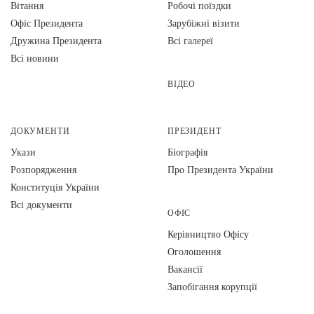
Вiтання
Робочі поїздки
Офіс Президента
Зарубіжні візити
Дружина Президента
Всі галереї
Всі новини
ВІДЕО
ДОКУМЕНТИ
ПРЕЗИДЕНТ
Укази
Біографія
Розпорядження
Про Президента України
Конституція України
Всі документи
ОФІС
Керівництво Офісу
Оголошення
Вакансії
Запобігання корупції