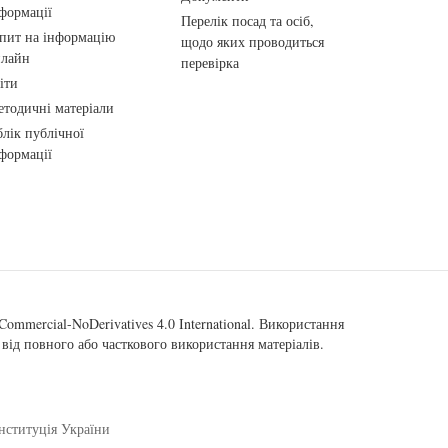
формації
Перелік посад та осіб,
пит на інформацію
щодо яких проводиться
нлайн
перевірка
іти
тодичні матеріали
лік публічної
формації
ommercial-NoDerivatives 4.0 International
. Використання
від повного або часткового використання матеріалів.
нституція України