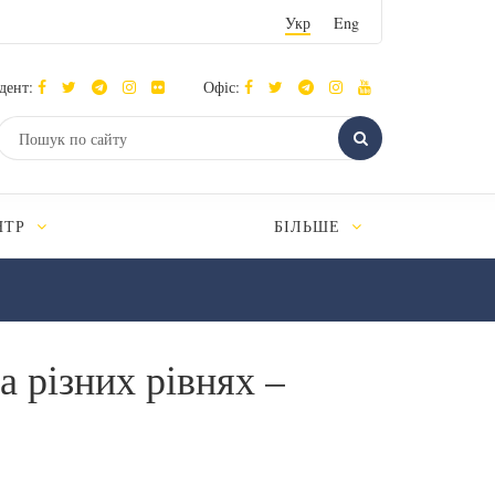
Укр
Eng
дент:
Офіс:
НТР
БІЛЬШЕ
а різних рівнях –