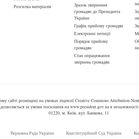
ін
Зразок звернення
Розсилка матеріалів
громадян до Президента
За
України
о
Графік прийому громадян
Зв
Електронні петиції
Ме
Порядок прийому
Об
громадян
ін
Стан опрацювання
звернень громадян
ому сайті розміщені на умовах ліцензії
Creative Commons Attribution-NonC
, дозволяється за умови посилання на
www.president.gov.ua
в незалежності 
01220, м. Київ, вул. Банкова, 11
Верховна Рада України
Конституційний Суд України
Ко