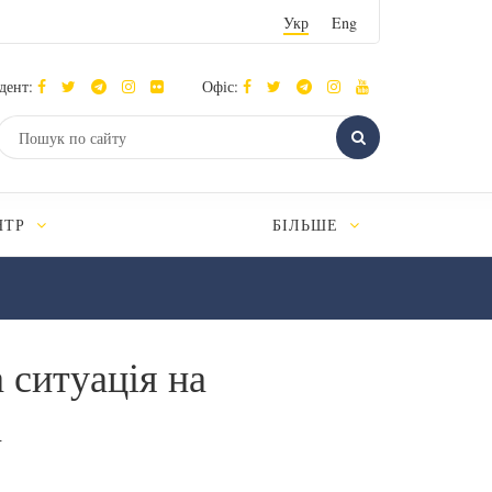
Укр
Eng
дент:
Офіс:
НТР
БІЛЬШЕ
 ситуація на
а