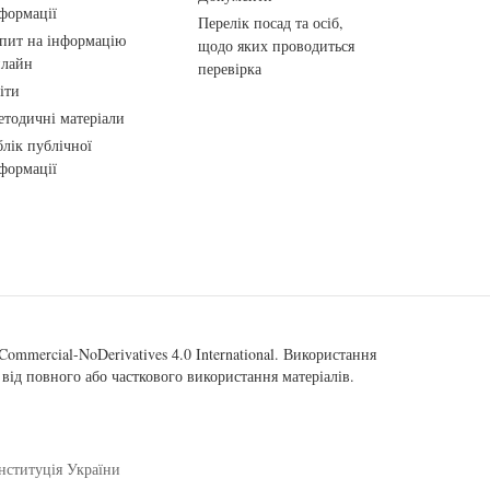
формації
Перелік посад та осіб,
пит на інформацію
щодо яких проводиться
нлайн
перевірка
іти
тодичні матеріали
лік публічної
формації
ommercial-NoDerivatives 4.0 International
. Використання
від повного або часткового використання матеріалів.
нституція України