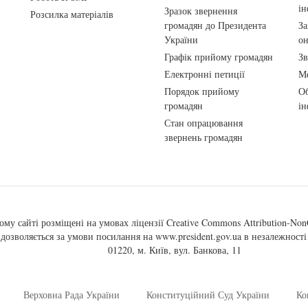
ін
Зразок звернення
Розсилка матеріалів
громадян до Президента
За
України
о
Графік прийому громадян
Зв
Електронні петиції
Ме
Порядок прийому
Об
громадян
ін
Стан опрацювання
звернень громадян
ому сайті розміщені на умовах ліцензії
Creative Commons Attribution-NonC
, дозволяється за умови посилання на
www.president.gov.ua
в незалежності 
01220, м. Київ, вул. Банкова, 11
Верховна Рада України
Конституційний Суд України
Ко