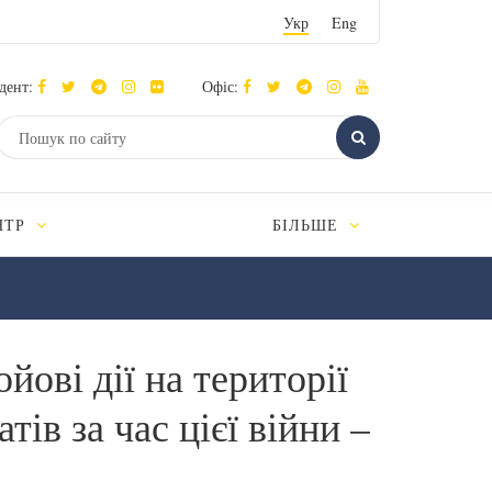
Укр
Eng
дент:
Офіс:
НТР
БІЛЬШЕ
йові дії на території
тів за час цієї війни –