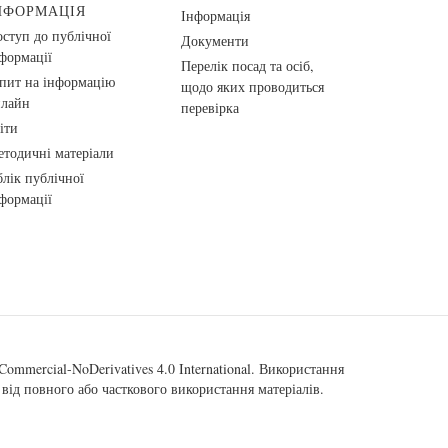
НФОРМАЦІЯ
Інформація
ступ до публічної
Документи
формації
Перелік посад та осіб,
пит на інформацію
щодо яких проводиться
нлайн
перевірка
іти
тодичні матеріали
лік публічної
формації
ommercial-NoDerivatives 4.0 International
. Використання
від повного або часткового використання матеріалів.