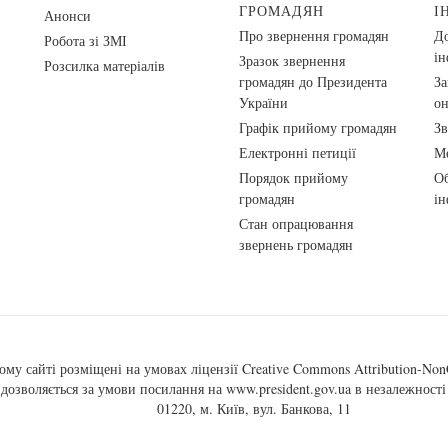
ГРОМАДЯН
І
Анонси
Про звернення громадян
До
Робота зі ЗМІ
ін
Зразок звернення
Розсилка матеріалів
громадян до Президента
За
України
о
Графік прийому громадян
Зв
Електронні петиції
Ме
Порядок прийому
Об
громадян
ін
Стан опрацювання
звернень громадян
ому сайті розміщені на умовах ліцензії
Creative Commons Attribution-NonC
, дозволяється за умови посилання на
www.president.gov.ua
в незалежності 
01220, м. Київ, вул. Банкова, 11